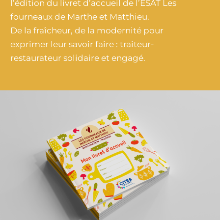
l’édition du livret d’accueil de l’ESAT Les
fourneaux de Marthe et Matthieu.
De la fraîcheur, de la modernité pour
exprimer leur savoir faire :
traiteur-
restaurateur
solidaire et engagé.