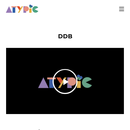
DDB
P
L
A
01:31
Y
P
M
S
P
E
L
U
E
I
N
A
T
T
P
T