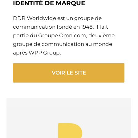
IDENTITÉ DE MARQUE
Y
E
T
E
I
R
DDB Worldwide est un groupe de
N
F
communication fondé en 1948. Il fait
G
U
partie du Groupe Omnicom, deuxième
S
L
L
groupe de communication au monde
S
après WPP Group.
C
R
VOIR LE SITE
E
E
N