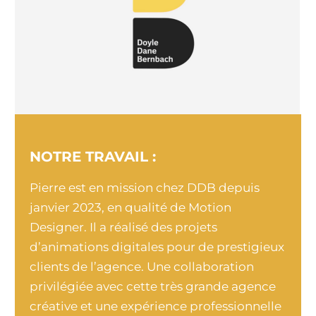
NOTRE TRAVAIL :
Pierre est en mission chez DDB depuis
janvier 2023, en qualité de Motion
Designer. Il a réalisé des projets
d’animations digitales pour de prestigieux
clients de l’agence. Une collaboration
privilégiée avec cette très grande agence
créative et une expérience professionnelle